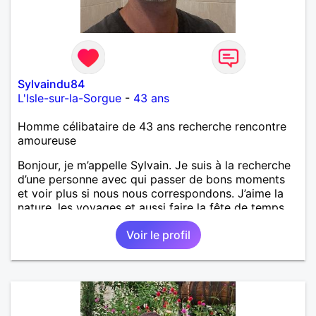
Sylvaindu84
L'Isle-sur-la-Sorgue
-
43 ans
Homme célibataire de 43 ans recherche rencontre
amoureuse
Bonjour, je m’appelle Sylvain. Je suis à la recherche
d’une personne avec qui passer de bons moments
et voir plus si nous nous correspondons. J’aime la
nature, les voyages et aussi faire la fête de temps
en temps ;-)Je suis papa d’un petit garçon de 7 ans
Voir le profil
dont je m’occupe en garde alternée. J’aime à peu
près tous les styles de musique. (Oui je suis pas
trop fan de Jul). Je fais du sport pour garder la
forme et plutôt agréable à regarder. (Enfin je le
pense en tout cas 😂)