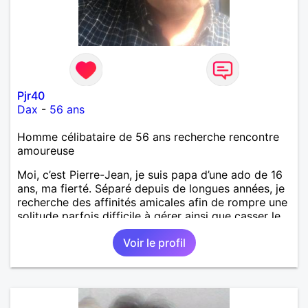
Pjr40
Dax
-
56 ans
Homme célibataire de 56 ans recherche rencontre
amoureuse
Moi, c’est Pierre-Jean, je suis papa d’une ado de 16
ans, ma fierté. Séparé depuis de longues années, je
recherche des affinités amicales afin de rompre une
solitude parfois difficile à gérer ainsi que casser le
vague à l’âme. L’amitié reste extrêmement
Voir le profil
importante à mes yeux mais peut se décliner en des
sentiments plus puissants. « Le temps fera son
œuvre » disait Arthur Schopenhauer, philosophe
allemand que j’adore. J’aime discuter sans pour
autant être trop locace. Je suis bourré de qualités