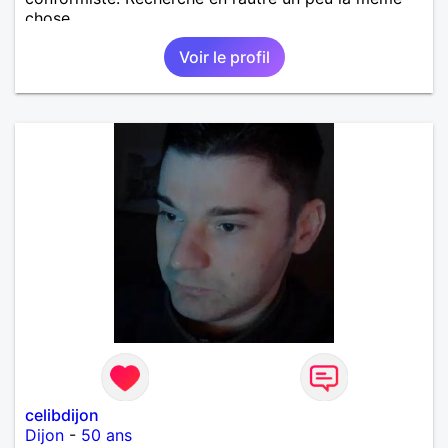
chose…
Voir le profil
celibdijon
Dijon
-
50 ans