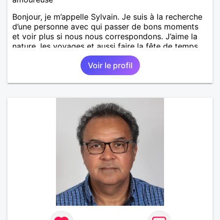
Bonjour, je m’appelle Sylvain. Je suis à la recherche
d’une personne avec qui passer de bons moments
et voir plus si nous nous correspondons. J’aime la
nature, les voyages et aussi faire la fête de temps
en temps ;-)Je suis papa d’un petit garçon de 7 ans
Voir le profil
dont je m’occupe en garde alternée. J’aime à peu
près tous les styles de musique. (Oui je suis pas
trop fan de Jul). Je fais du sport pour garder la
forme et plutôt agréable à regarder. (Enfin je le
pense en tout cas 😂)