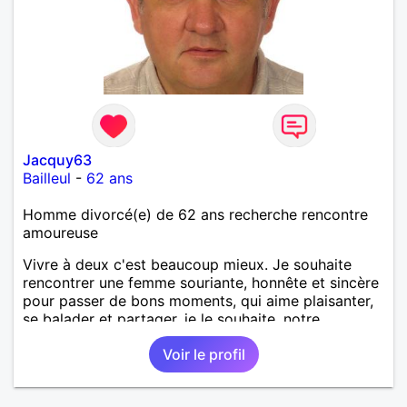
Jacquy63
Bailleul
-
62 ans
Homme divorcé(e) de 62 ans recherche rencontre
amoureuse
Vivre à deux c'est beaucoup mieux. Je souhaite
rencontrer une femme souriante, honnête et sincère
pour passer de bons moments, qui aime plaisanter,
se balader et partager, je le souhaite, notre
complicité. J'aime beaucoup les chantiers de
Voir le profil
randonnée pour se défouler, se relaxer, se détendre
et finalement prendre du bon temps. C'est difficile
de tout dire en quelques lignes. En revanche, vous