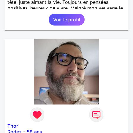
tête, juste aimant la vie. Toujours en pensées
positives, heureux de vivre. Malgré mon veuvage je
me tourne vers l'avenir pour une deuxième vie
Voir le profil
intense, remplie de joie, de tendresse et pourquoi
pas par la suite d'amour. Déjà dans un premier
temps, se connaître, puis s'apprécier et ensuite
l'avenir nous le dira N'ayez pas peur du niveau
d'étude, je ne me prends pas la tête sur ce niveau.
Mon meilleurs diplôme étant le CEP certificat
d'étude primaire. Avec ce diplôme on sait que je
sais lire, écrire et compter. En raison de mes
principes je ne corresponds pas avec les
demoiselles approchant les moins de 60 ans
Thor
Rodez
-
58 ans