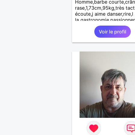
Homme,barbe courte,crâ
rase,1,73cm,95kg,très tacti
écoute,j aime danser,rire,l
la gastronomie.passionner
mon métier, les ,motos,les
Voir le profil
bolides.j aime me promene
découvrir d autre endroits