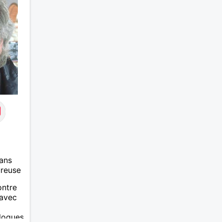
ans
ureuse
ontre
 avec
alogues