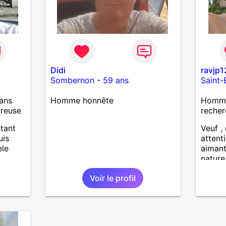
jouer
Didi
ravjp1
Sombernon
-
59 ans
Saint-
ans
Homme honnête
Homme
ureuse
recher
étant
Veuf , 
uis
attenti
èle
aimant
nature
dans u
Voir le profil
Reche
enviro
pour fi
serein
harmon