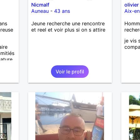
Nicmalf
olivier
Auneau
-
43 ans
Aix-e
ans
Jeune recherche une rencontre
Homme 
ureuse
et reel et voir plus si on s attire
recher
je vis
aire
compa
mitiés
nature
je suis
Voir le profil
rte
vaut
é,j'ai
plutôt
nt la
leurs
sans