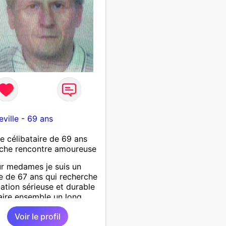
ville
-
69 ans
célibataire de 69 ans
che rencontre amoureuse
r medames je suis un
 de 67 ans qui recherche
lation sérieuse et durable
aire ensemble un long
 avec tout le bonheur de
Voir le profil
r qu'on saura se donner.