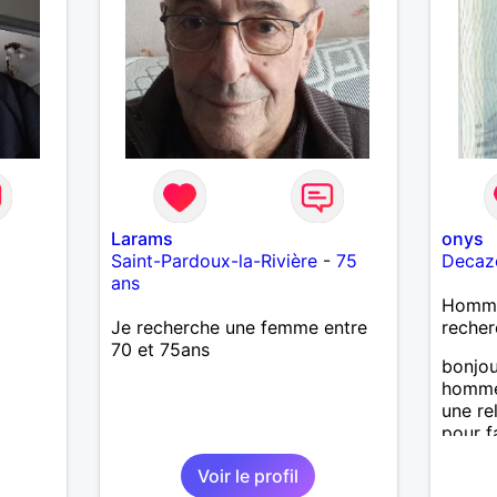
Larams
onys
Saint-Pardoux-la-Rivière
-
75
Decaze
ans
Homme 
Je recherche une femme entre
recher
70 et 75ans
bonjou
homme
une re
pour f
chemin
Voir le profil
l'amou