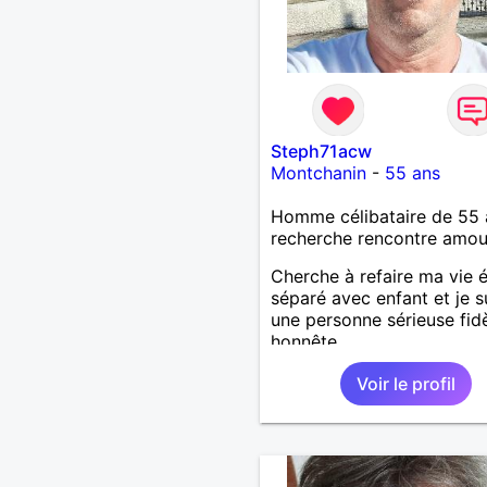
fards ,ni excès A vous de 
Mesdames 😉
Steph71acw
Montchanin
-
55 ans
Homme célibataire de 55 
recherche rencontre amo
Cherche à refaire ma vie 
séparé avec enfant et je s
une personne sérieuse fid
honnête
Voir le profil