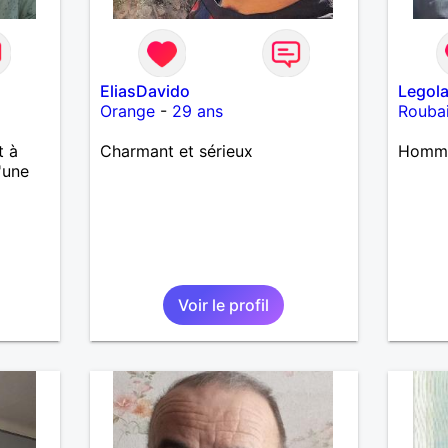
EliasDavido
Legol
Orange
-
29 ans
Rouba
t à
Charmant et sérieux
Homme 
'une
Voir le profil