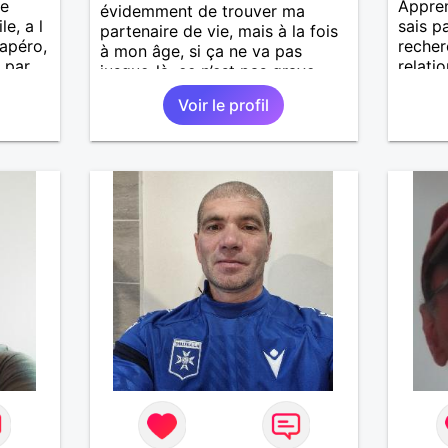
ne
Appren
évidemment de trouver ma
le, a l
sais pa
partenaire de vie, mais à la fois
 apéro,
recher
à mon âge, si ça ne va pas
 par
relatio
jusque-là, ce n’est pas grave…
Voir le profil
r,
.