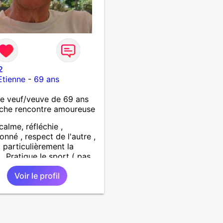
2
Etienne
-
69 ans
 veuf/veuve de 69 ans
che rencontre amoureuse
calme, réfléchie ,
onné , respect de l'autre ,
 particulièrement la
 . Pratique le sport ( pas
ne salle) et la randonnée.
Voir le profil
rche personne (50 km
n autour de saint étienne)
nir le reste de ma vie ,
ement , en parfaite
ie et confiance.