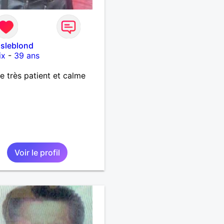
asleblond
ix
-
39 ans
très patient et calme
Voir le profil