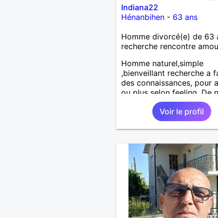
Indiana22
Hénanbihen
-
63 ans
Homme divorcé(e) de 63 
recherche rencontre amo
Homme naturel,simple
,bienveillant recherche a f
des connaissances, pour a
ou plus selon feeling. De 
très câline et très tactile ,
Voir le profil
fidèle et sincère.,et très
respectueux ! Je ne suppo
pas le mensonge.Rien ne 
une vraie rencontre,pour
échanger en toute simplicit
du mal à prolonger des
échanges virtuels Je suis 
attiré par des femmes aya
cinquantaine ,belles dans 
têtes et dans leurs corps.
Féminines naturellement ,