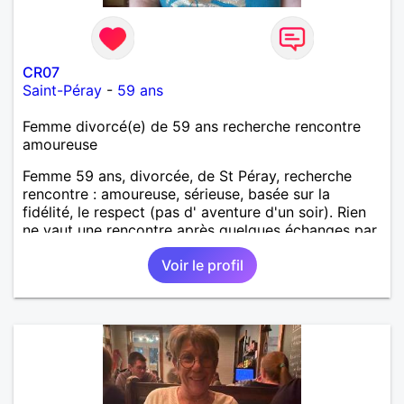
CR07
Saint-Péray
-
59 ans
Femme divorcé(e) de 59 ans recherche rencontre
amoureuse
Femme 59 ans, divorcée, de St Péray, recherche
rencontre : amoureuse, sérieuse, basée sur la
fidélité, le respect (pas d' aventure d'un soir). Rien
ne vaut une rencontre après quelques échanges par
messages pour savoir si il y a un feeling entre les
Voir le profil
deux et le désir de se revoir. Au plaisir de se
découvrir...