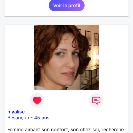
Voir le profil
feeling, une connexion, pour vivre une belle histoire
d’amour et profiter de ce que la vie peut nous offrir
de plus beau en retour. Je tiens à préciser, que je
cherche un homme sans enfants, qui ne boit pas et
ne fume pas.
myalise
Besançon
-
45 ans
Femme aimant son confort, son chez soi, recherche