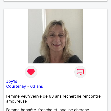
vie de partage, de tendresse. Les voyages et où
randonnées en France ou à l'étranger à deux en
dehors des sentiers battus me raviraient. Je
m'engage à répondre à votre message. Au plaisir de
vous lire.
Joy1s
Courtenay
-
63 ans
Femme veuf/veuve de 63 ans recherche rencontre
amoureuse
Femme honnête, franche et joyeuse cherche