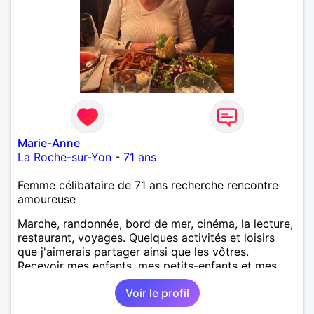
Marie-Anne
La Roche-sur-Yon
-
71 ans
Femme célibataire de 71 ans recherche rencontre
amoureuse
Marche, randonnée, bord de mer, cinéma, la lecture,
restaurant, voyages. Quelques activités et loisirs
que j'aimerais partager ainsi que les vôtres.
Recevoir mes enfants, mes petits-enfants et mes
amis. Bénévolat auprès des enfants à l’école, pour le
Voir le profil
cinéma indépendant... Se rencontrer, être à l’écoute,
échanger avec une personne de confiance, pour une