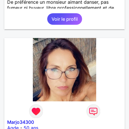
De préférence un monsieur aimant danser, pas
fumeur ni buveur, libre professionnellement et de
toute union .
Voir le profil
Marjo34300
Agde
-
50 ans