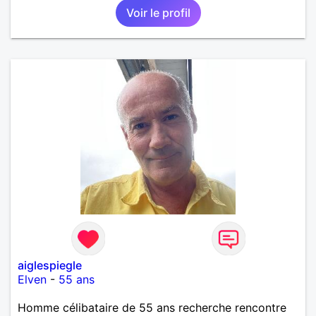
Voir le profil
affectueux, j’adore les petits moments de tendresse
et les calinous réguliers 😊❤️ La solitude finit parfois
par peser, alors si tu es en Nouvelle-Calédonie et
que tu crois encore à un amour vrai, prenons le
temps de discuter… et laissons l’avenir nous guider
🌹
aiglespiegle
Elven
-
55 ans
Homme célibataire de 55 ans recherche rencontre