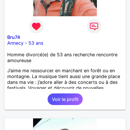
Bru74
Annecy
-
53 ans
Homme divorcé(e) de 53 ans recherche rencontre
amoureuse
J’aime me ressourcer en marchant en forêt ou en
montagne. La musique tient aussi une grande place
dans ma vie : j’adore aller à des concerts ou à des
festivals. Voyager et découvrir de nouvelles
cultures, c’est ce qui m’inspire le plus. J’aimerais
Voir le profil
rencontrer quelqu’un avec qui partager ces
moments simples et sincères.