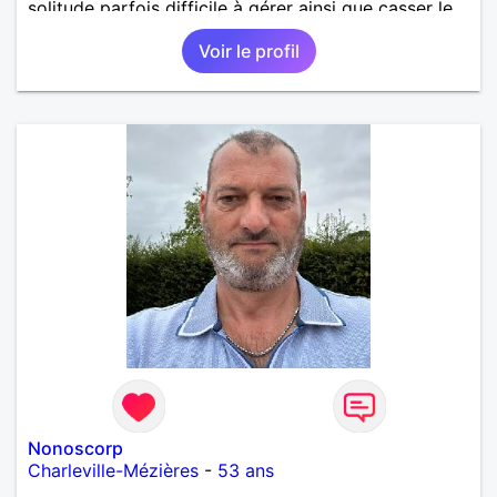
solitude parfois difficile à gérer ainsi que casser le
vague à l’âme. L’amitié reste extrêmement
Voir le profil
importante à mes yeux mais peut se décliner en des
sentiments plus puissants. « Le temps fera son
œuvre » disait Arthur Schopenhauer, philosophe
allemand que j’adore. J’aime discuter sans pour
autant être trop locace. Je suis bourré de qualités
avec très peu de défauts. Je suis altruiste,
bienveillant, empathique, attentionné, honnête,
respectueux, doux de caractère et compréhensif : je
laisse « glisser » beaucoup de choses. Mais ne vous
m’éprenez pas Mesdames, si une personne que
j’aime me trahit une fois, il n’y aura pas de seconde
chance et je l’effacerai à « vitam eternam ».
Néanmoins, je suis un tout petit peu maniaque ainsi
qu’impatient. J’essaye de faire des efforts. Rien de
bien dramatique ! Du moins je le pense……Je suis un
homme facile à vivre. À vous si vous le souhaitez,
d’apprendre à me connaître davantage. J’en serai
ravi….A très bientôt je l’espère.
Nonoscorp
Charleville-Mézières
-
53 ans