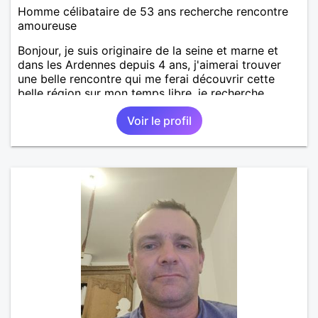
Homme célibataire de 53 ans recherche rencontre
amoureuse
Bonjour, je suis originaire de la seine et marne et
dans les Ardennes depuis 4 ans, j'aimerai trouver
une belle rencontre qui me ferai découvrir cette
belle région sur mon temps libre, je recherche
quelqu'un de simple et sincère, une bonne
Voir le profil
complicité et de la bonne humeur me ravirait.. alors
si l'envie de me découvrir vous en dit, je vous dis à
bientôt.