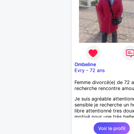
Ombeline
Evry
-
72 ans
Femme divorcé(e) de 72 
recherche rencontre amo
Je suis agréable attentio
sensible je recherche un
libre attentionné tres dou
motivé pour une très belle
longue histoire sérieuse et
Voir le profil
sincère