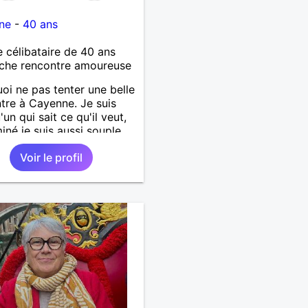
l
ne
-
40 ans
célibataire de 40 ans
che rencontre amoureuse
oi ne pas tenter une belle
tre à Cayenne. Je suis
un qui sait ce qu'il veut,
iné je suis aussi souple
actère et je sais
Voir le profil
ter.