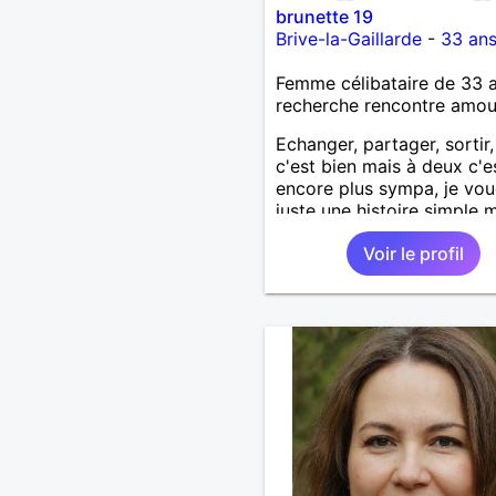
brunette 19
Brive-la-Gaillarde
-
33 an
Femme célibataire de 33 
recherche rencontre amo
Echanger, partager, sortir, 
c'est bien mais à deux c'e
encore plus sympa, je vou
juste une histoire simple 
belle.
Voir le profil