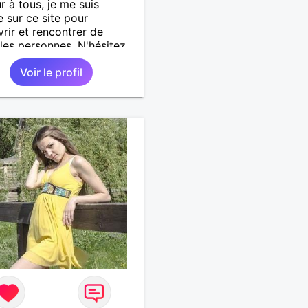
r à tous, je me suis
e sur ce site pour
rir et rencontrer de
les personnes. N'hésitez
prendre contact avec moi,
Voir le profil
s répondrai avec plaisir.