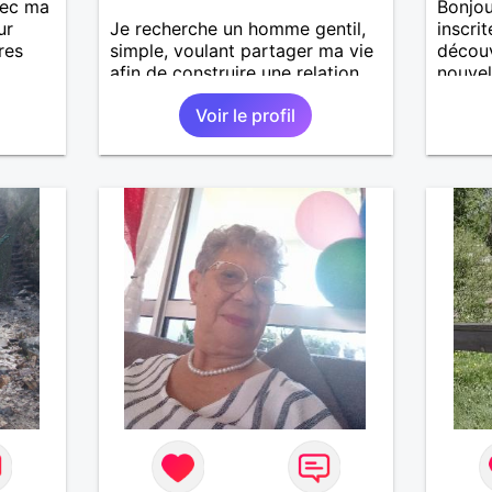
vec ma
Bonjou
ur
Je recherche un homme gentil,
inscrit
res
simple, voulant partager ma vie
découv
afin de construire une relation
nouvel
de
durable, pleine de bonheur et de
pas à 
Voir le profil
complicité.
je vou