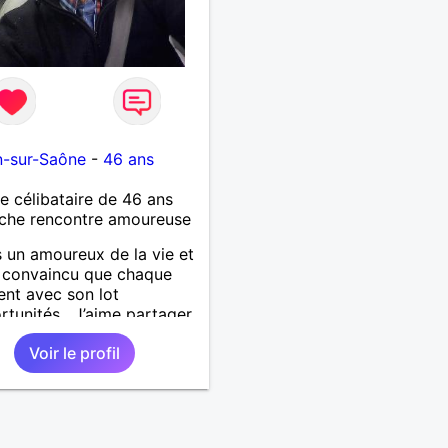
n-sur-Saône
-
46 ans
célibataire de 46 ans
che rencontre amoureuse
s un amoureux de la vie et
s convaincu que chaque
ient avec son lot
rtunités . J’aime partager
oments simples et
Voir le profil
es avec des personnes
tiques Je crois aux
tres qui changent tout.
gards qui en disent plus
s mots. Aux silences qui