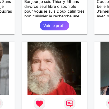
is 8ans
Bonjour je suis Thierry 59 ans
Coucou
 je
divorcé seul libre disponible
belle h
oudras
pour vous je suis Doux câlin très
J’aime
bon cuisinier je recherche une
avec 
femme pour rencontre sérieuse
simple
Voir le profil
durable pour être a ses petits
pas a
soins travailleur bricoleur je sais
conta
tout faire je suis a aubagne j
numèr
aime faire des bisous des
massages des caresses
chouchouter dorloter aimer
rendre une femme heureuse j
aimerait quelle sois plus agées
que moi etre a ses petit soin la
sortir allez restaurant cinemas
balade main dans la main au bor
de mer a la montagne pour
femme qui veux amour plaisir
tendresse je recois a coter de
marseille