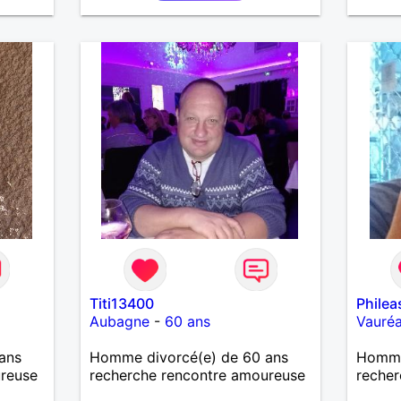
Titi13400
Phile
Aubagne
-
60 ans
Vauréa
ans
Homme divorcé(e) de 60 ans
Homme
ureuse
recherche rencontre amoureuse
recher