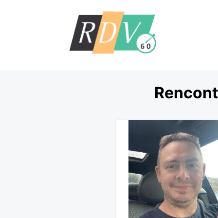
Rencontr