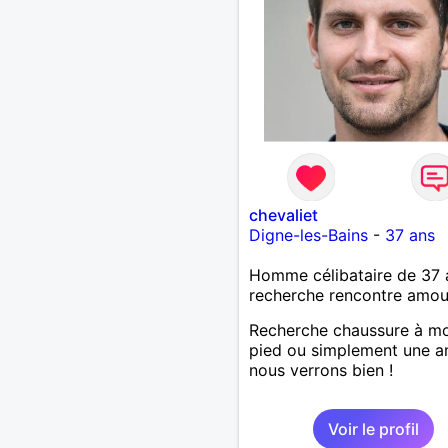
chevaliet
Digne-les-Bains
-
37 ans
Homme célibataire de 37 
recherche rencontre amo
Recherche chaussure à m
pied ou simplement une a
nous verrons bien !
Voir le profil