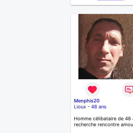
Menphis20
Lioux
-
48 ans
Homme célibataire de 48 
recherche rencontre amo