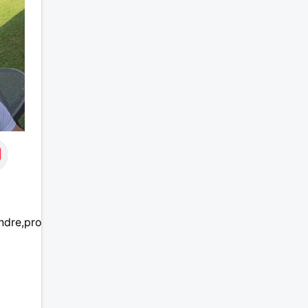
apaise
quelqu
s'émerv
de pou
ndre,protecteur,affectueux