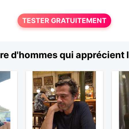
TESTER GRATUITEMENT
e d'hommes qui apprécient l