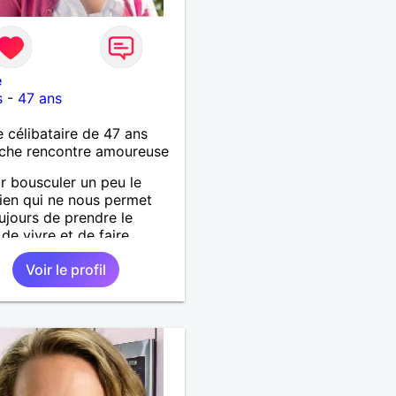
e
s
-
47 ans
célibataire de 47 ans
che rencontre amoureuse
ur bousculer un peu le
ien qui ne nous permet
ujours de prendre le
de vivre et de faire
ment connaissance avec
Voir le profil
s que l'on croise... Je n'ai
 critères physiques
, mais j'avoue être
ble aux hommes doux,
ionnés, avec de la répartie
l’humour, aimant découvrir,
er de tout et partager. La
 de complicité me parait