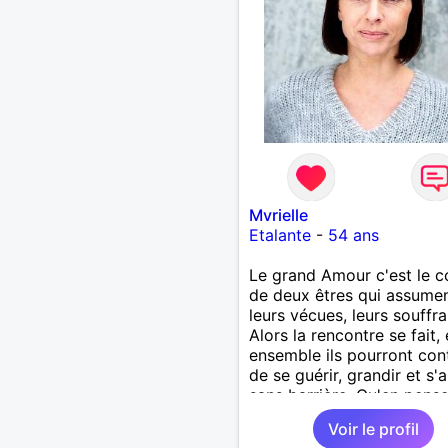
Mvrielle
Etalante
-
54 ans
Le grand Amour c'est le 
de deux êtres qui assume
leurs vécues, leurs souffr
Alors la rencontre se fait, 
ensemble ils pourront con
de se guérir, grandir et s'
sans barrière. Qu'en pens
vous ?
Voir le profil