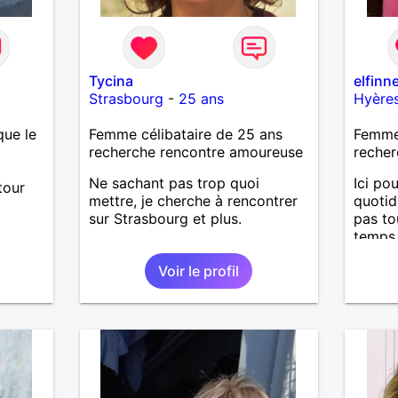
Tycina
elfinn
Strasbourg
-
25 ans
Hyère
que le
Femme célibataire de 25 ans
Femme 
recherche rencontre amoureuse
recher
Ne sachant pas trop quoi
Ici po
tour
mettre, je cherche à rencontrer
quotid
sur Strasbourg et plus.
pas to
temps 
réelle
Voir le profil
les gen
pas de
précis
sensi
attent
et de 
discut
notion