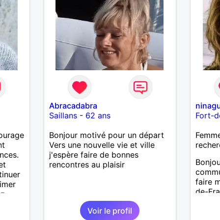
évidem
Abracadabra
ninag
Saillans
-
62 ans
Fort-d
courage
Bonjour motivé pour un départ
Femme 
nt
Vers une nouvelle vie et ville
recher
ances.
j'espère faire de bonnes
Bonjou
et
rencontres au plaisir
commun
tinuer
faire 
aimer
de-Fra
ez-
répond
Voir le profil