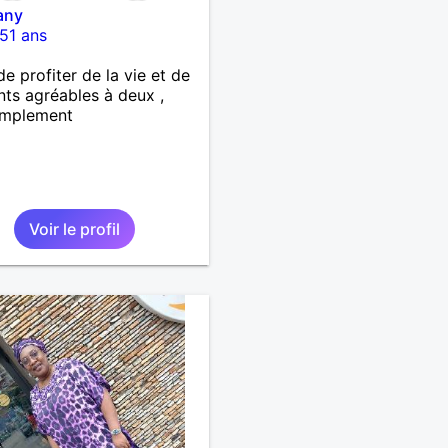
any
51 ans
de profiter de la vie et de
s agréables à deux ,
implement
Voir le profil