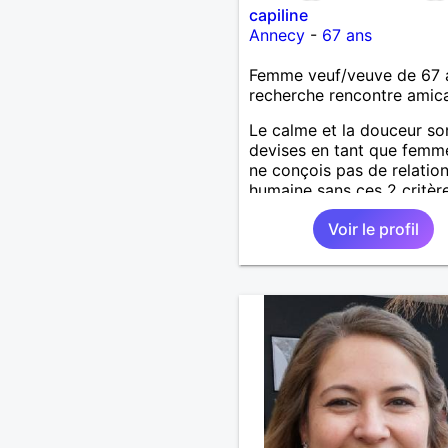
capiline
Annecy
-
67 ans
Femme veuf/veuve de 67 
recherche rencontre amic
Le calme et la douceur s
devises en tant que femme
ne conçois pas de relatio
humaine sans ces 2 critèr
pour être en accord avec
Voir le profil
même. J'aime les gens qui
pas mal d'activité au dép
ceux qui sont pantouflard
il faut de tout pour faire u
monde !