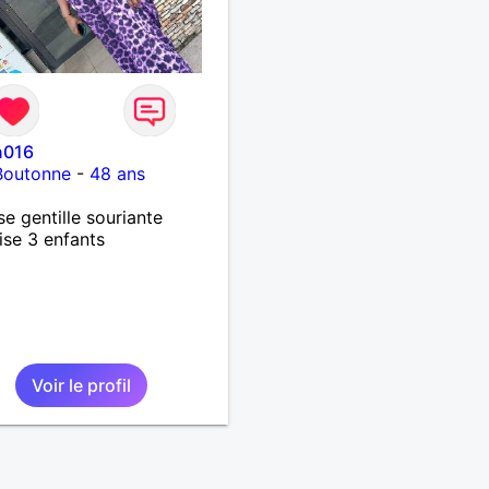
n016
Boutonne
-
48 ans
se gentille souriante
ise 3 enfants
Voir le profil