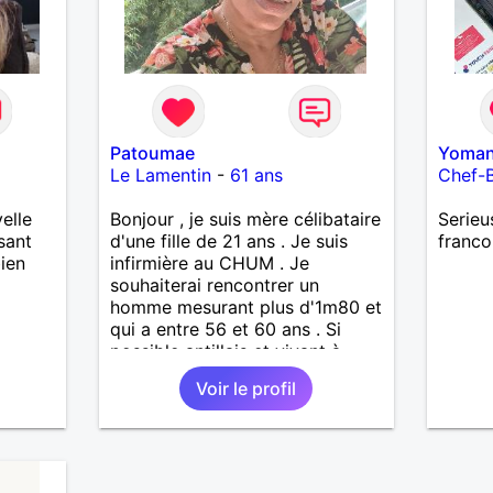
Patoumae
Yoma
Le Lamentin
-
61 ans
Chef-
elle
Bonjour , je suis mère célibataire
Serieu
sant
d'une fille de 21 ans . Je suis
franco
ien
infirmière au CHUM . Je
souhaiterai rencontrer un
homme mesurant plus d'1m80 et
qui a entre 56 et 60 ans . Si
possible antillais et vivant à
Madinina . J'aime bien les
Voir le profil
balades et prendre un bain de
mer de temps en temps . les
sorties ciné-restos sont une des
activités que je préfère et aussi
les petits voyages .