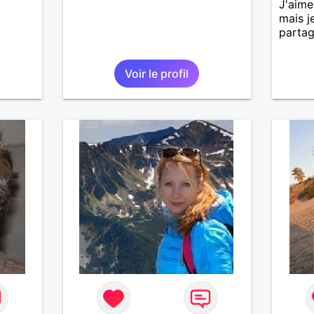
J'aime
mais j
partag
Voir le profil