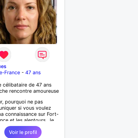
ment indispensable.
ues
e-France
-
47 ans
célibataire de 47 ans
che rencontre amoureuse
r, pourquoi ne pas
iquer si vous voulez
ma connaissance sur Fort-
nce et les alentours. Je
rai avec plaisir.
Voir le profil