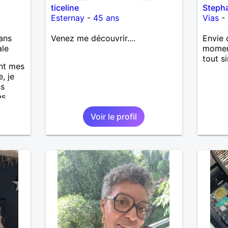
ticeline
Steph
Esternay
-
45 ans
Vias
-
ans
Venez me découvrir....
Envie 
ale
moment
tout s
ont mes
, je
ns
es
 moi
Voir le profil
 ont
end de
, mais
n